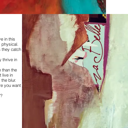
e in this
 physical.
 they catch
 thrive in
e than the
 live in
 the blur.
ere you want
"?