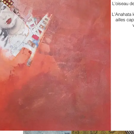
L'oiseau d
L'Anahata l
ailles ca