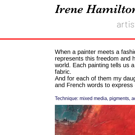
Irene Hamilto
artis
When a painter meets a fashio
represents this freedom and h
world. Each painting tells us 
fabric.
And for each of them my daug
and French words to express c
Technique: mixed medi
a, pigments,
a