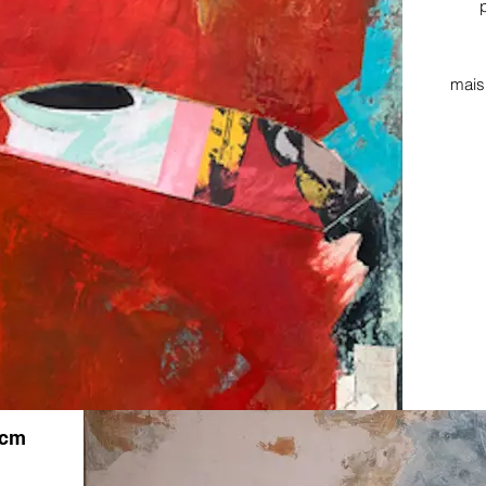
mais
 cm
.