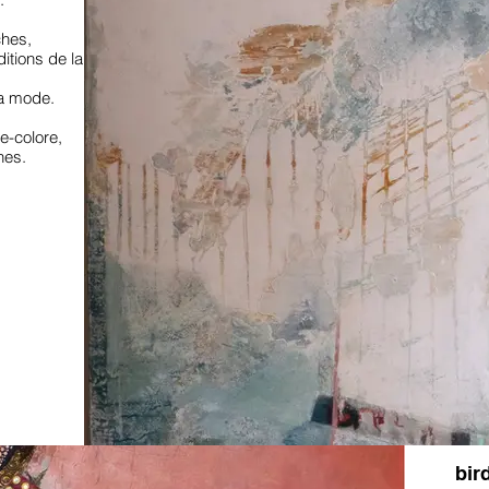
ches,
itions de la
la mode.
e-colore,
hes.
bir