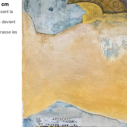
5 cm
ssent la
s devient
rasse les